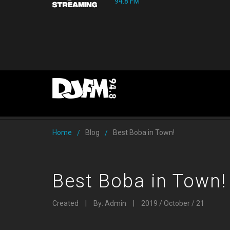
94.8 FM
Home
Blog
Best Boba in Town!
/
/
Best Boba in Town!
Created
|
By: Admin
|
2019 / October / 21